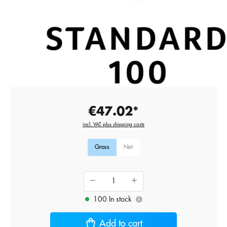
€47.02*
incl. VAT plus shipping costs
Gross
Net
100 In stock
i
Add to cart