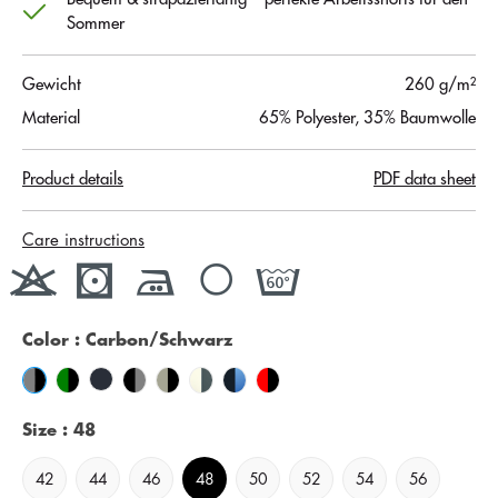
Sommer
Gewicht
260 g/m²
Material
65% Polyester, 35% Baumwolle
Product details
PDF data sheet
Care instructions
Color
: Carbon/Schwarz
Size
: 48
42
44
46
48
50
52
54
56