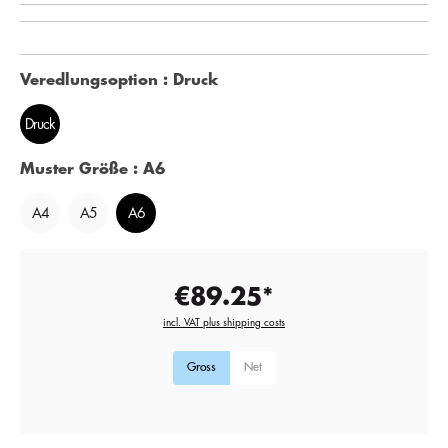
Veredlungsoption
: Druck
Druck
Muster Größe
: A6
A4
A5
A6
€89.25*
incl. VAT plus shipping costs
Gross
Net