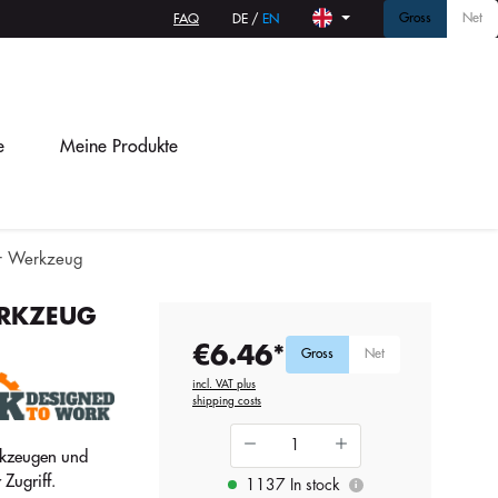
Gross
Net
FAQ
DE
/
EN
e
Meine Produkte
ür Werkzeug
ERKZEUG
€6.46*
Gross
Net
incl. VAT plus
shipping costs
kzeugen und
 Zugriff.
1137 In stock
i