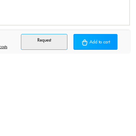
Request
Add to cart
costs