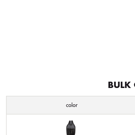
BULK 
color