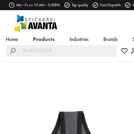
Mo – Fr >> 10 AM – 5:30PM
Top quality
Fast Dispatch
Home
Products
Industries
Brands