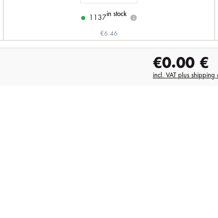
in stock
1137
i
€6.46
€0.00
€
incl. VAT plus shipping 