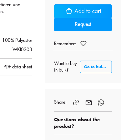
tieren und
Add to cart
en.
Request
100% Polyester
Remember:
WKI0303
Want to buy
PDF data sheet
Go to bulk section
in bulk?
Share:
Questions about the
product?