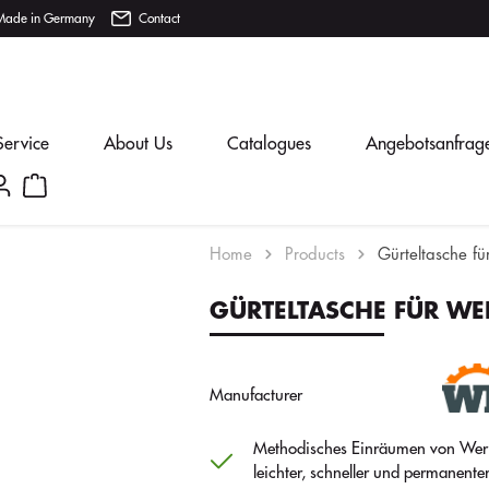
Made in Germany
Contact
Service
About Us
Catalogues
Angebotsanfrag
Home
Products
Gürteltasche f
GÜRTELTASCHE FÜR W
Manufacturer
Methodisches Einräumen von Wer
leichter, schneller und permanenter