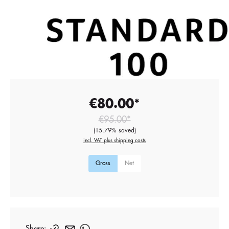
€80.00*
€95.00*
(15.79% saved)
incl. VAT plus shipping costs
Gross
Net
Share: