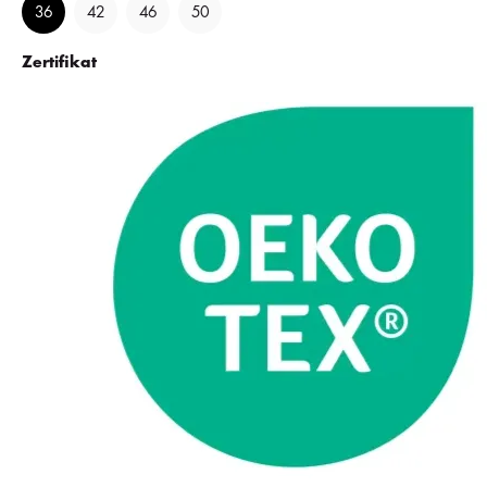
36
42
46
50
Zertifikat