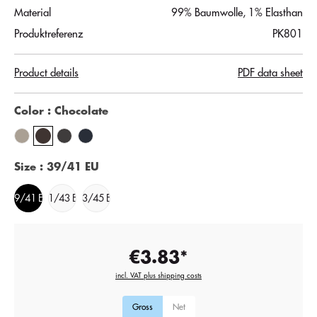
Material
99% Baumwolle, 1% Elasthan
Produktreferenz
PK801
Product details
PDF data sheet
Color
: Chocolate
Size
: 39/41 EU
39/41 EU
41/43 EU
43/45 EU
€3.83*
incl. VAT plus shipping costs
Gross
Net