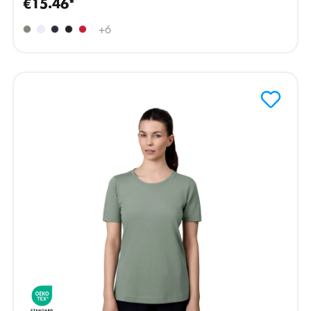
€15.46*
+
6