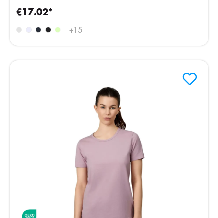
€17.02*
+
15