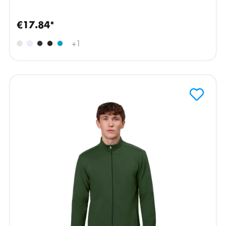
€17.84*
+
1