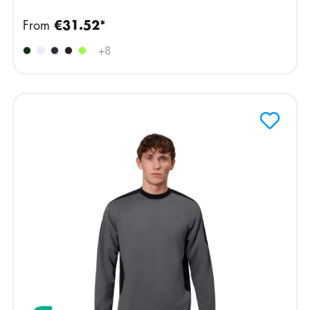
From
€31.52*
+
8