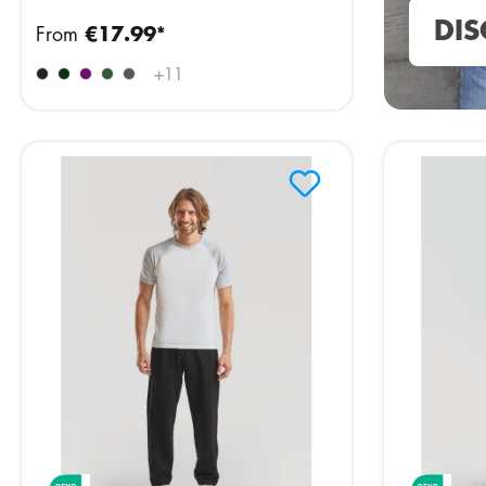
DIS
From
€17.99*
+
11