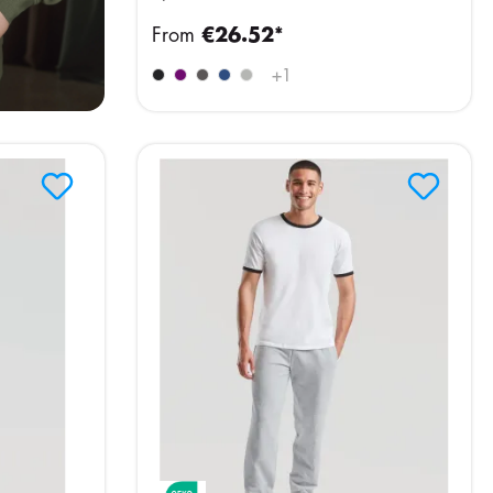
From
€26.52*
+
1