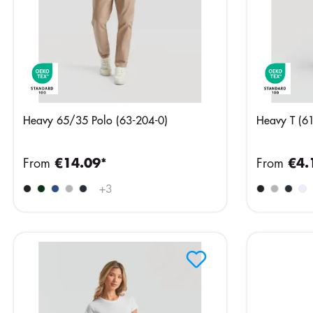
Heavy 65/35 Polo (63-204-0)
Heavy T (6
From
€14.09*
From
€4.
+
3