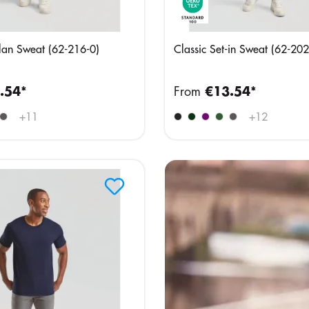
lan Sweat (62-216-0)
Classic Set-in Sweat (62-202
.54*
From
€13.54*
+
11
+
12