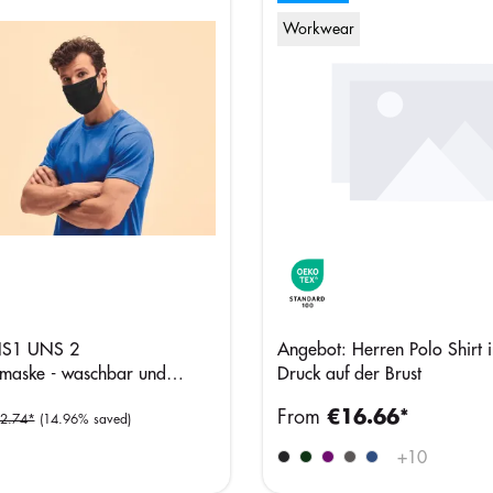
Workwear
S1 UNS 2
Angebot: Herren Polo Shirt i
maske - waschbar und
Druck auf der Brust
endbar - paket mit 5 maske
From
€16.66*
2.74*
(14.96% saved)
+
10