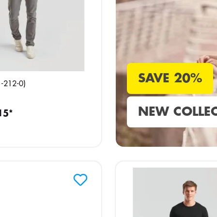
SAVE 20%
1-212-0)
NEW COLLEC
15*