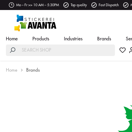
Mo – Fr >> 10 AM – 5:30PM
Top quality
Fast Dispatch
Home
Products
Industries
Brands
Se
Home
Brands