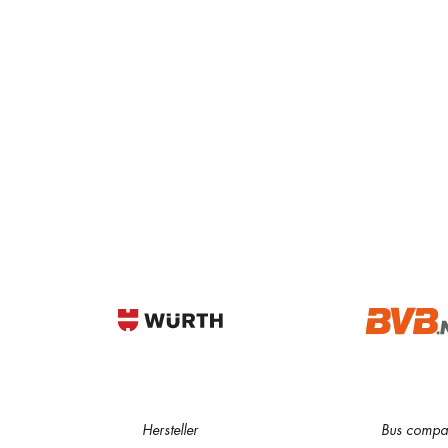
Auf Lager
Auf Lager
schwarz_anthrazit
150
150
15
i
i
40,00 €
40,00 €
Auf Lager
Auf Lager
schwarz_rot
150
150
15
i
i
40,00 €
40,00 €
Hersteller
Bus compa