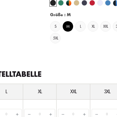
Größe
: M
S
M
L
XL
XXL
5XL
TELLTABELLE
L
XL
XXL
3XL