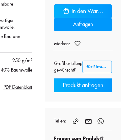
hmbare
In den Warenkorb
ertiger
Anfragen
umwolle.
wie Bau und
Merken:
250 g/m²
Großbestellung
für Firmenkunden B2B
, 40% Baumwolle
gewünscht?
Produkt anfragen
PDF Datenblatt
Teilen:
Fragen zum Produkt?