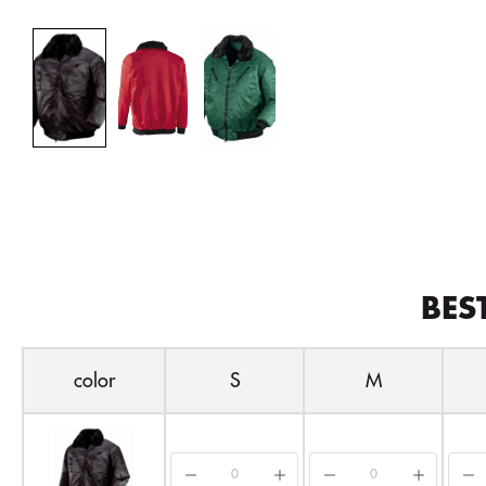
BES
color
S
M