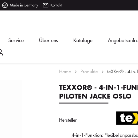
Made in Germany
Kontakt
Service
Über uns
Kataloge
Angebotsanfr
Home
Produkte
teXXor® - 4-in-
TEXXOR® - 4-IN-1-FU
PILOTEN JACKE OSLO
Hersteller
4-in-1-Funktion: Flexibel anpassb