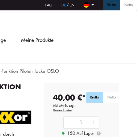
Brutto
Netto
FAQ
DE
/
EN
age
Meine Produkte
1-Funktion Piloten Jacke OSLO
NKTION
40,00 €*
Brutto
Netto
inkl. MwSt. zzgl.
Versandkosten
150 Auf Lager
ar durch
i