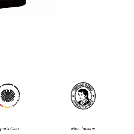
Auf Lager
Auf Lager
150
150
i
i
i
40,00 €
40,00 €
€0.00
Auf Lager
Auf Lager
150
150
i
i
i
40,00 €
40,00 €
ports Club
Manufacturer