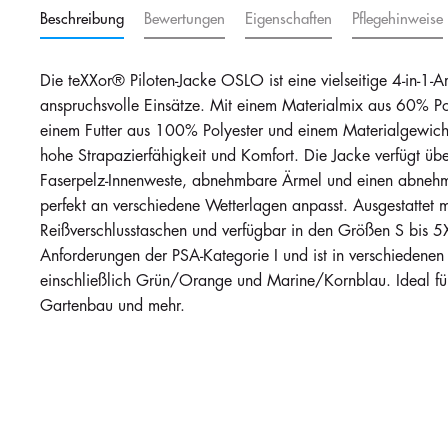
Beschreibung
Bewertungen
Eigenschaften
Pflegehinweise
Auf Lager
Auf Lager
White
150
150
15
i
i
Die teXXor® Piloten-Jacke OSLO ist eine vielseitige 4-in-1-Ar
40,00 €
40,00 €
anspruchsvolle Einsätze. Mit einem Materialmix aus 60% 
einem Futter aus 100% Polyester und einem Materialgewich
hohe Strapazierfähigkeit und Komfort. Die Jacke verfügt ü
Faserpelz-Innenweste, abnehmbare Ärmel und einen abneh
Auf Lager
Auf Lager
kornblau
perfekt an verschiedene Wetterlagen anpasst. Ausgestattet 
150
150
15
i
i
Reißverschlusstaschen und verfügbar in den Größen S bis 5XL,
40,00 €
40,00 €
Anforderungen der PSA-Kategorie I und ist in verschiedenen
einschließlich Grün/Orange und Marine/Kornblau. Ideal fü
Gartenbau und mehr.
Auf Lager
Auf Lager
marine_kornblau
150
150
15
i
i
40,00 €
40,00 €