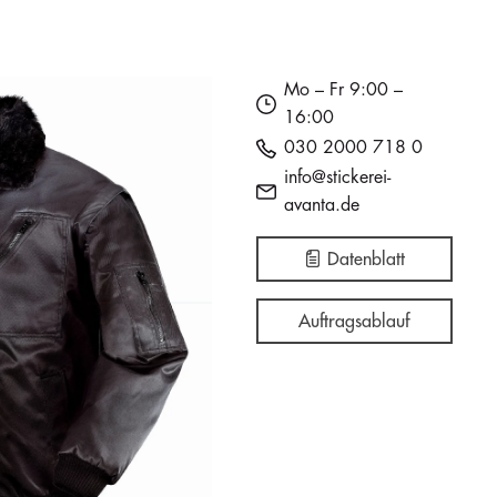
Auf Lager
Auf Lager
150
150
i
i
i
Mo – Fr 9:00 –
40,00 €
40,00 €
16:00
€0.00
030 2000 718 0
info@stickerei-
avanta.de
Auf Lager
Auf Lager
150
150
i
i
i
Datenblatt
40,00 €
40,00 €
€0.00
Auftragsablauf
Auf Lager
Auf Lager
150
150
i
i
i
40,00 €
40,00 €
€0.00